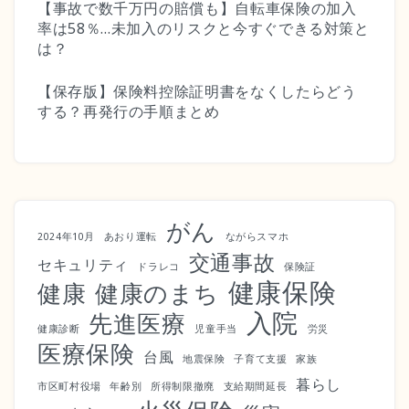
【事故で数千万円の賠償も】自転車保険の加入
率は58％…未加入のリスクと今すぐできる対策と
は？
【保存版】保険料控除証明書をなくしたらどう
する？再発行の手順まとめ
がん
2024年10月
あおり運転
ながらスマホ
交通事故
セキュリティ
ドラレコ
保険証
健康保険
健康
健康のまち
入院
先進医療
健康診断
児童手当
労災
医療保険
台風
地震保険
子育て支援
家族
暮らし
市区町村役場
年齢別
所得制限撤廃
支給期間延長