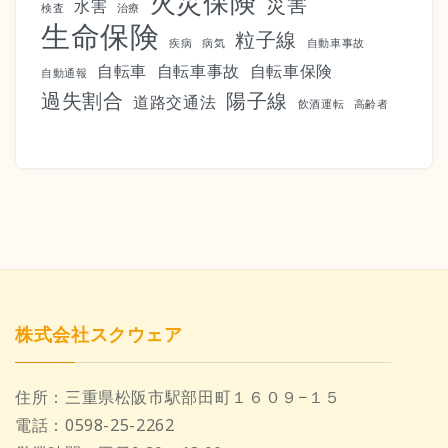
火災保険
災害
水害
検査
治療
生命保険
粒子線
疾病
病気
自動車事故
自転車
自転車事故
自転車保険
自動通報
過失割合
陽子線
道路交通法
飲酒運転
高齢者
株式会社スクウェア
住所：
三重県松阪市駅部田町１６０９−１５
電話：
0598-25-2262