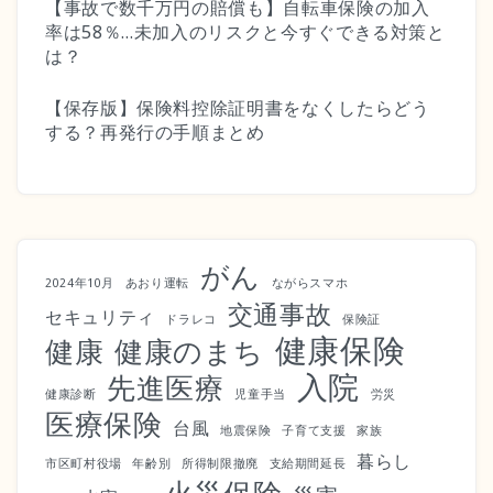
【事故で数千万円の賠償も】自転車保険の加入
率は58％…未加入のリスクと今すぐできる対策と
は？
【保存版】保険料控除証明書をなくしたらどう
する？再発行の手順まとめ
がん
2024年10月
あおり運転
ながらスマホ
交通事故
セキュリティ
ドラレコ
保険証
健康保険
健康
健康のまち
入院
先進医療
健康診断
児童手当
労災
医療保険
台風
地震保険
子育て支援
家族
暮らし
市区町村役場
年齢別
所得制限撤廃
支給期間延長