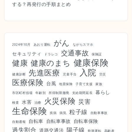
する？再発行の手順まとめ
がん
2024年10月
あおり運転
ながらスマホ
交通事故
セキュリティ
ドラレコ
保険証
健康保険
健康
健康のまち
入院
先進医療
健康診断
児童手当
労災
医療保険
台風
地震保険
子育て支援
家族
暮らし
市区町村役場
年齢別
所得制限撤廃
支給期間延長
火災保険
災害
水害
検査
治療
生命保険
粒子線
疾病
病気
自動車事故
自転車
自転車事故
自転車保険
自動通報
過失割合
陽子線
道路交通法
飲酒運転
高齢者