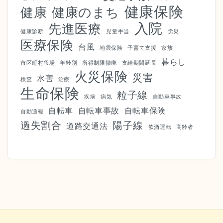
健康保険
健康
健康のまち
入院
先進医療
健康診断
児童手当
労災
医療保険
台風
地震保険
子育て支援
家族
暮らし
市区町村役場
年齢別
所得制限撤廃
支給期間延長
火災保険
災害
水害
検査
治療
生命保険
粒子線
疾病
病気
自動車事故
自転車
自転車事故
自転車保険
自動通報
過失割合
陽子線
道路交通法
飲酒運転
高齢者